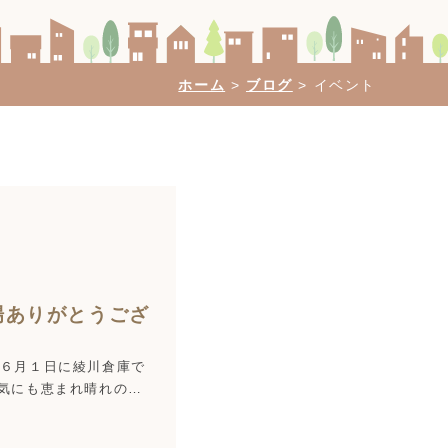
ホーム
>
ブログ
>
イベント
場ありがとうござ
♬ ６月１日に綾川倉庫で
天気にも恵まれ晴れの…