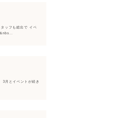
スタッフも総出で イベ
nbs…
2月、3月とイベントが続き