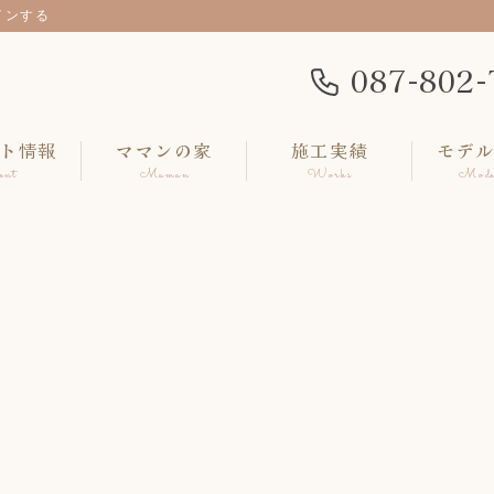
インする
087-802-
ト情報
ママンの家
施工実績
モデ
ent
Maman
Works
Mode