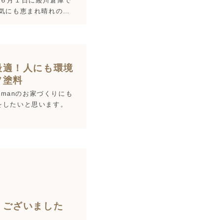
♬ ６月１日に綾川倉庫で
天気にも恵まれ晴れの…
最適！人にも環境
フ塗料
amanのお家づくりにも
をしたいと思います。
うございました