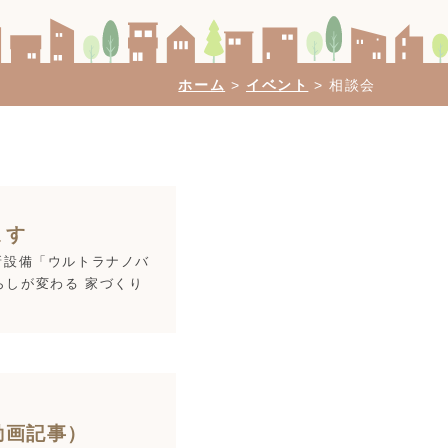
ホーム
>
イベント
>
相談会
ます
新設備「ウルトラナノバ
らしが変わる 家づくり
動画記事）