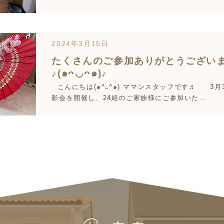
2024年3月15日
たくさんのご参加ありがとうござい
♪(๑ᴖ◡ᴖ๑)♪
こんにちは(๑^᎑^๑) ママンスタッフです♬ 3月
影会を開催し、24組のご家族様にご参加いた…