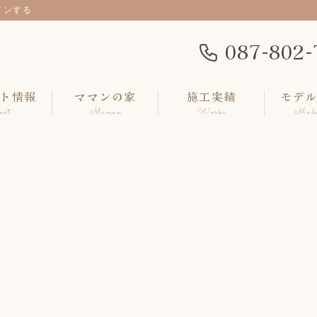
インする
087-802-
ト情報
ママンの家
施工実績
モデ
ent
Maman
Works
Mode